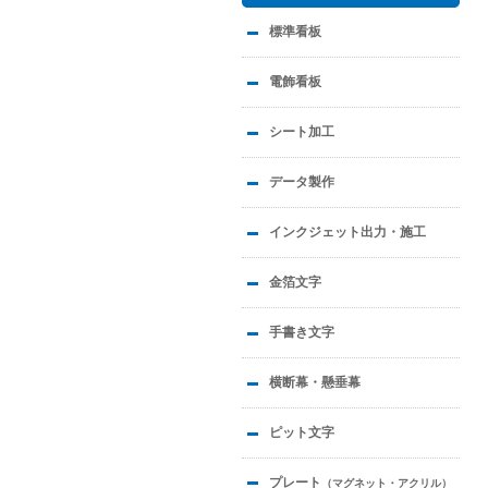
標準看板
電飾看板
シート加工
データ製作
インクジェット出力・施工
金箔文字
手書き文字
横断幕・懸垂幕
ピット文字
プレート
（マグネット・アクリル）